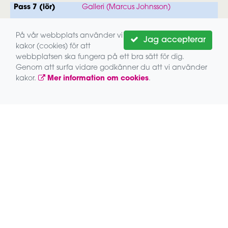
Pass 7 (lör)
Galleri (Marcus Johnsson)
Pass 8 (lör)
Galleri (Marcus Johnsson)
På vår webbplats använder vi
Jag accepterar
Pass 9 (sön)
Galleri (Marcus Johnsson)
kakor (cookies) för att
Pass 10 (sön)
Galleri (Marcus Johnsson)
webbplatsen ska fungera på ett bra sätt för dig.
Genom att surfa vidare godkänner du att vi använder
kakor.
Mer information om cookies
.
Lokala partners