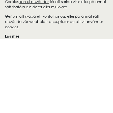
Cookies
kan ej användas
för att sprida virus eller på annat
sätt förstöra din dator eller mjukvara.
Genom att skapa ett konto hos oss, eller på annat sätt
använda vår webbplats accepterar du att vi använder
cookies.
Läs mer
Mer information om cookies (kakor):
Dataskyddsförordningen (GDPR)
Senast uppdaterad onsdag 3 sep 2025, 04:56
Lokala partners